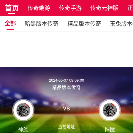
首页
传奇端游
传奇手游
传奇元神版
全部
暗黑版本传奇
精品版本传奇
玉兔版本
2024-05-07 09:09:00
精品版本传奇
vs
直播地址
神族
悍匪