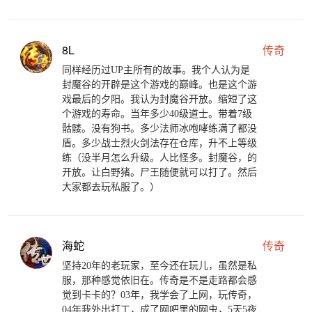
8L
传奇
同样经历过UP主所有的故事。我个人认为是
封魔谷的开辟是这个游戏的巅峰。也是这个游
戏最后的夕阳。我认为封魔谷开放。缩短了这
个游戏的寿命。当年多少40级道士。带着7级
骷髅。没有狗书。多少法师冰咆哮练满了都没
盾。多少战士烈火剑法存在仓库，升不上等级
练（没半月怎么升级。人比怪多。封魔谷，的
开放。让白野猪。尸王随便就可以打了。然后
大家都去玩私服了。）
海蛇
传奇
坚持20年的老玩家，至今还在玩儿，虽然是私
服，那种感觉依旧在。传奇是不是走路都会感
觉到卡卡的？03年，我学会了上网，玩传奇，
04年我外出打工，成了网吧里的网虫，5天5夜