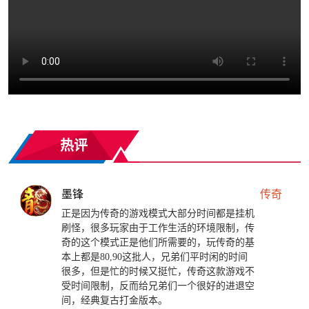
热评
墨锋
传奇
正是因为传奇的游戏模式大部分时间都是挂机
刷怪，很多玩家由于工作生活的环境限制，传
奇的这个模式正是他们所需要的，玩传奇的基
本上都是80,90这批人，兄弟们平时闲的时间
很多，但是忙的时候又挺忙，传奇这款游戏不
受时间限制，反而给兄弟们一个很好的进退空
间，经典复古打金版本。