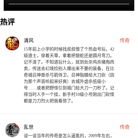
热评
清风
传奇
15年前上小学的时候找叔叔借了个热血号玩，42
级道士，穿着天尊，拿着把银蛇还是圆月弯刀。
记不清了。不知道玩什么，就到处杀鸡杀猪掏肉
卖，传送去幻境捡别人爆出来不要的装备，在比
奇城召神兽杀弓箭侍卫，召神骷髅给大刀砍（因
为那个声音听起来好爽）去城外虐杀低级小
号……或者把野怪引到城门给大刀一刀秒了。记
得当时人手一个挂，新手村10级小号刚出门砍怪
都是刀刀烈火把我看惊了。
乱世
传奇
谈一谈当年的传奇是怎么逼氪的，2009年左右，