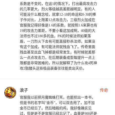
系数是不变的，在运1的情况下，打出最高攻击力
的几率更大，烈火等级越高差距越明显，有的人
可能没什么概念哈，就拿12-18的命运和0-30的棒
子作对比，上限差12点攻击力，三级烈火加成在
官服我记得好像是1.6的系数，就按照1.6来算也有
19的攻击力差距，不要小看这加成啊，40级的大
法师也不过180多的血，PK的时候法师如果落
盾，一刀烈火下去有可能直接秒杀法师，如果没
有这个加成，有可能法师就残血飞了。传奇里面
残血甚至丝血飞掉都是经常发生，有时候就差那
么一点点攻击力，在后期装备成型每提升一点上
限都是非常困难的，所以就解释了为什么攻4死神
攻2骷髅头这些极品装备往往能卖出天价。
浪子
传奇
官服我以前把月魔蜘蛛打死，也能挖出一本书，
但是书的名字叫“金币”，可以双击用了，加不加
金币已经忘了。然后暗殿的鸡，我好像确实见
过，但是是不是官服已经忘记了，血量是900还是