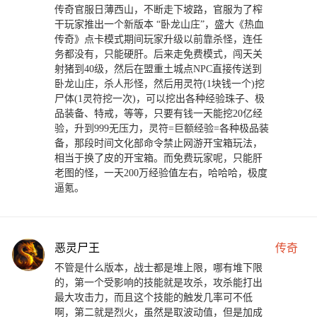
传奇官服日薄西山，不断走下坡路，官服为了榨
干玩家推出一个新版本 “卧龙山庄”，盛大《热血
传奇》点卡模式期间玩家升级以前靠杀怪，连任
务都没有，只能硬肝。后来走免费模式，闯天关
射猪到40级，然后在盟重土城点NPC直接传送到
卧龙山庄，杀人形怪，然后用灵符(1块钱一个)挖
尸体(1灵符挖一次)，可以挖出各种经验珠子、极
品装备、特戒，等等，只要有钱一天能挖20亿经
验，升到999无压力，灵符=巨额经验=各种极品装
备，那段时间文化部命令禁止网游开宝箱玩法，
相当于换了皮的开宝箱。而免费玩家呢，只能肝
老图的怪，一天200万经验值左右，哈哈哈，极度
逼氪。
恶灵尸王
传奇
不管是什么版本，战士都是堆上限，哪有堆下限
的，第一个受影响的技能就是攻杀，攻杀能打出
最大攻击力，而且这个技能的触发几率可不低
啊，第二就是烈火，虽然是取波动值，但是加成